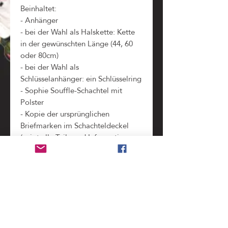
Beinhaltet:
- Anhänger
- bei der Wahl als Halskette: Kette
in der gewünschten Länge (44, 60
oder 80cm)
- bei der Wahl als
Schlüsselanhänger: ein Schlüsselring
- Sophie Souffle-Schachtel mit
Polster
- Kopie der ursprünglichen
Briefmarken im Schachteldeckel
(zeigt alle Teile und Informationen,
die bei der Verarbeitung der
Original-Briefmarke
weggeschnitten werden mussten)
Benutzung
nicht wasserdicht
, bitte unbedingt vor dem