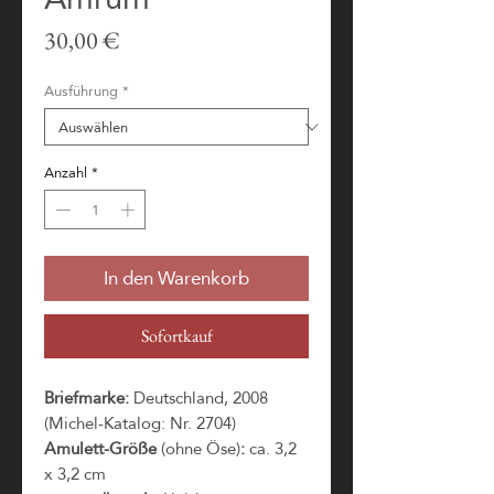
Preis
30,00 €
Ausführung
*
Anzahl
*
In den Warenkorb
Sofortkauf
Briefmarke:
Deutschland, 2008
(Michel-Katalog: Nr. 2704)
Amulett-Größe
(ohne Öse)
:
ca. 3,2
x 3,2 cm