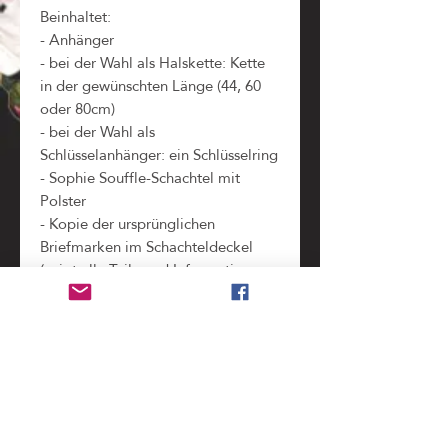
Beinhaltet:
- Anhänger
- bei der Wahl als Halskette: Kette
in der gewünschten Länge (44, 60
oder 80cm)
- bei der Wahl als
Schlüsselanhänger: ein Schlüsselring
- Sophie Souffle-Schachtel mit
Polster
- Kopie der ursprünglichen
Briefmarken im Schachteldeckel
(zeigt alle Teile und Informationen,
die bei der Verarbeitung der
Original-Briefmarke
weggeschnitten werden mussten)
Benutzung
nicht wasserdicht
, bitte unbedingt vor dem