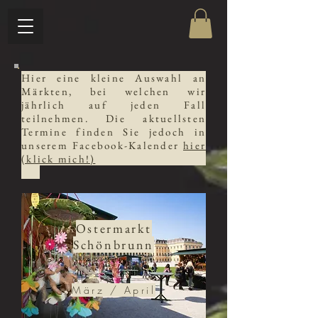
Hier eine kleine Auswahl an
Märkten, bei welchen wir
jährlich auf jeden Fall
teilnehmen. Die aktuellsten
Termine finden Sie jedoch in
unserem Facebook-Kalender
hier
(klick mich!)
Ostermarkt
Schönbrunn
März / April