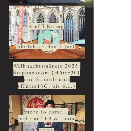
Steffl Kirtag
jährlich um den 1.Juni
Weihnachtsmärkte 2025:
Stephansdom (Hütte30)
und Schönbrunn
(Hütte13C, bis 6.1.)
more to come...
mehr auf FB & Insta
2021