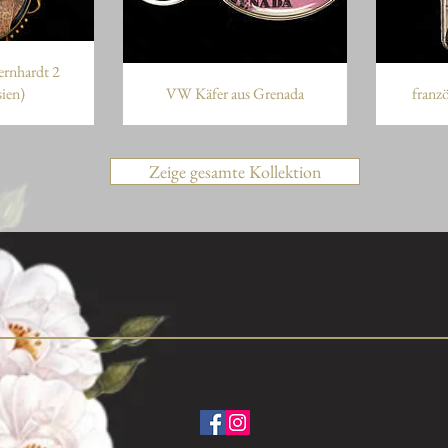
ernhardt 2
ien)
VW Käfer aus Grenada
franz
Zeige gesamte Kollektion