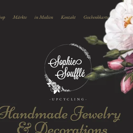
hop
Märkte
in Medien
Kontakt
Geschenkkarte
-UPCYCLING-